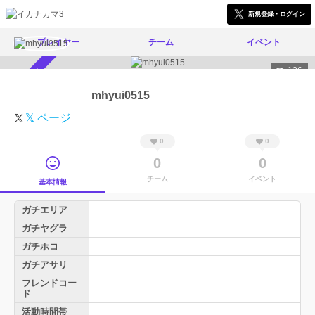
新規登録・ログイン
プレイヤー
チーム
イベント
126
スカウト受付中
mhyui0515
𝕏 ページ
0
0
0
0
チーム
イベント
基本情報
ガチエリア
ガチヤグラ
ガチホコ
ガチアサリ
フレンドコー
ド
活動時間帯