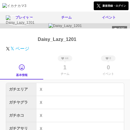
新規登録・ログイン
プレイヤー
チーム
イベント
575
Daisy_Lazy_1201
𝕏 ページ
44
0
1
0
チーム
イベント
基本情報
ガチエリア
X
ガチヤグラ
X
ガチホコ
X
ガチアサリ
X