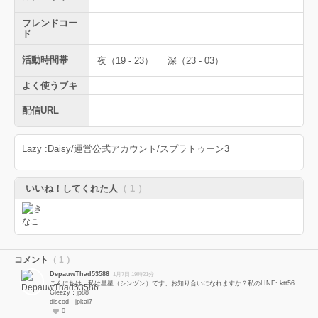
フレンドコー
ド
活動時間帯
夜（19 - 23）
深（23 - 03）
よく使うブキ
配信URL
Lazy :Daisy/運営公式アカウント/スプラトゥーン3
いいね！してくれた人
（ 1 ）
コメント
（ 1 ）
DepauwThad53586
1月7日 19時21分
こんにちは、私は星星（シンヅン）です、お知り合いになれますか？私のLINE: ktt56
Gleezy：jp88
discod：jpkai7
0