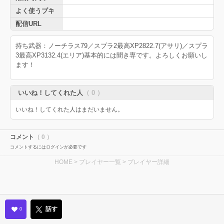
よく使うブキ
配信URL
持ち武器：ノーチラス79／スプラ2最高XP2822.7(アサリ)／スプラ
3最高XP3132.4(エリア)基本的には聞き専です。よろしくお願いし
ます！
いいね！してくれた人
（ 0 ）
いいね！してくれた人はまだいません。
コメント
（ 0 ）
コメントするにはログインが必要です
HOME
>
プレイヤー一覧
> プレイヤー詳細
話す
0