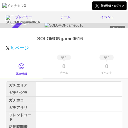
新規登録・ログイン
プレイヤー
チーム
イベント
144
スカウト受付中
SOLOMONgame0616
𝕏 ページ
0
0
0
0
チーム
イベント
基本情報
ガチエリア
ガチヤグラ
ガチホコ
ガチアサリ
フレンドコー
ド
活動時間帯