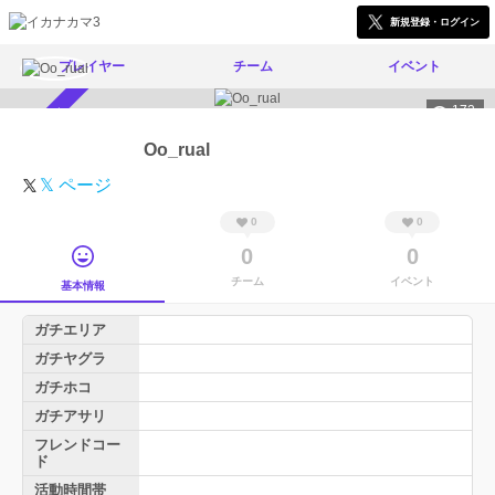
新規登録・ログイン
プレイヤー
チーム
イベント
172
スカウト受付中
Oo_rual
𝕏 ページ
0
0
0
0
チーム
イベント
基本情報
ガチエリア
ガチヤグラ
ガチホコ
ガチアサリ
フレンドコー
ド
活動時間帯