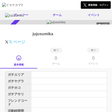
新規登録・ログイン
プレイヤー
チーム
イベント
127
スカウト受付中
jujusumika
𝕏 ページ
0
0
0
0
チーム
イベント
基本情報
ガチエリア
ガチヤグラ
ガチホコ
ガチアサリ
フレンドコー
ド
活動時間帯