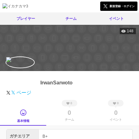
新規登録・ログイン
プレイヤー
チーム
イベント
148
IrwanSarwoto
𝕏 ページ
0
0
0
0
チーム
イベント
基本情報
ガチエリア
B+