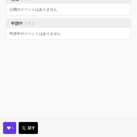
公開のイベントはありません
申請中
（ 0 ）
申請中のイベントはありません
話す
1