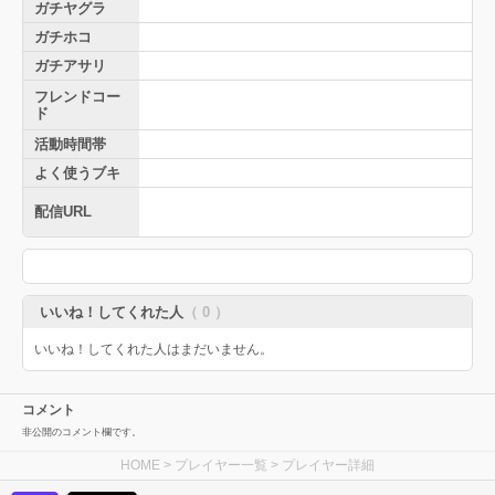
ガチヤグラ
ガチホコ
ガチアサリ
フレンドコー
ド
活動時間帯
よく使うブキ
配信URL
いいね！してくれた人
（ 0 ）
いいね！してくれた人はまだいません。
コメント
非公開のコメント欄です。
HOME
>
プレイヤー一覧
> プレイヤー詳細