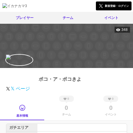
新規登録・ログイン
プレイヤー
チーム
イベント
348
ポコ・ア・ポコきよ
𝕏 ページ
0
0
0
0
チーム
イベント
基本情報
ガチエリア