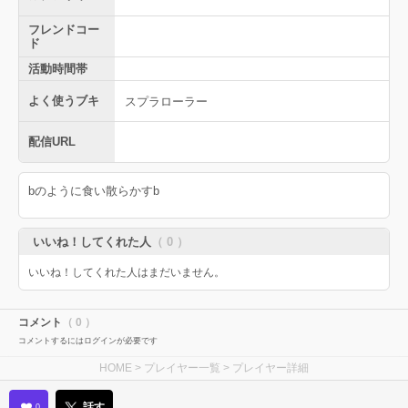
フレンドコー
ド
活動時間帯
よく使うブキ
スプラローラー
配信URL
bのように食い散らかすb
いいね！してくれた人
（ 0 ）
いいね！してくれた人はまだいません。
コメント
（ 0 ）
コメントするにはログインが必要です
HOME
>
プレイヤー一覧
> プレイヤー詳細
話す
0