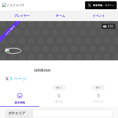
新規登録・ログイン
プレイヤー
チーム
イベント
155
スカウト受付中
ishikron
𝕏 ページ
0
0
0
0
チーム
イベント
基本情報
ガチエリア