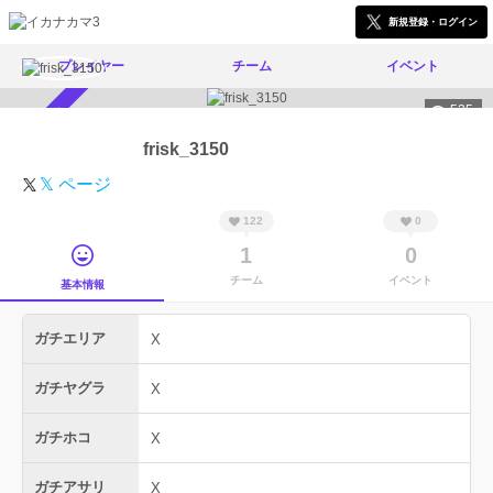
新規登録・ログイン
プレイヤー
チーム
イベント
525
スカウト受付中
frisk_3150
𝕏 ページ
122
0
1
0
チーム
イベント
基本情報
ガチエリア
X
ガチヤグラ
X
ガチホコ
X
ガチアサリ
X