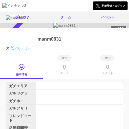
新規登録・ログイン
プレイヤー
チーム
イベント
136
スカウト受付中
manm0831
𝕏 ページ
0
0
0
0
チーム
イベント
基本情報
ガチエリア
ガチヤグラ
ガチホコ
ガチアサリ
フレンドコー
ド
活動時間帯