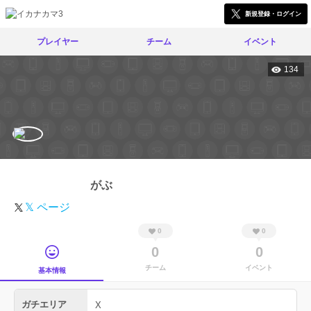
新規登録・ログイン
プレイヤー
チーム
イベント
134
がぶ
𝕏 ページ
0
0
0
0
チーム
イベント
基本情報
ガチエリア
X