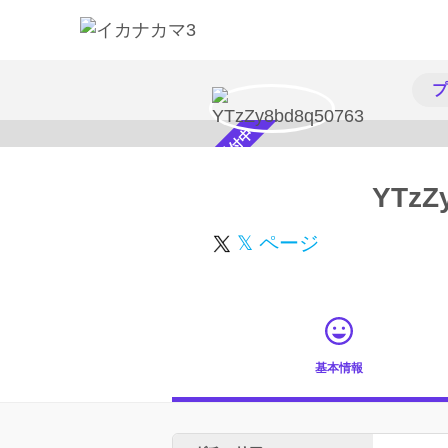
プ
スカウト受付中
YTzZ
𝕏 ページ
基本情報