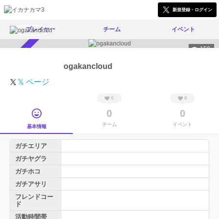
新規登録・ログイン
プレイヤー
チーム
イベント
150
スカウト受付中
ogakancloud
𝕏 ページ
0
0
0
0
チーム
イベント
基本情報
ガチエリア
ガチヤグラ
ガチホコ
ガチアサリ
フレンドコー
ド
活動時間帯