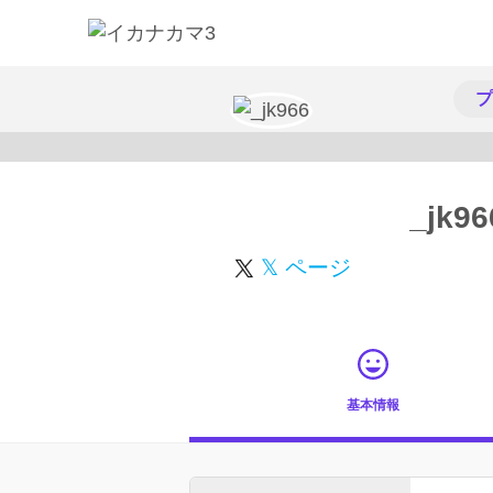
プ
_jk96
𝕏 ページ
基本情報