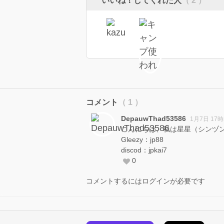
いいね！してくれた人
（ 2 ）
コメント
（ 1 ）
DepauwThad53586
1月7日 17時
こんにちは、私は星星（シンヅン）で
Gleezy：jp88
discod：jpkai7
0
コメントするにはログインが必要です