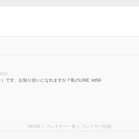
29分
す、お知り合いになれますか？私のLINE: ktt56
HOME
>
プレイヤー一覧
> プレイヤー詳細