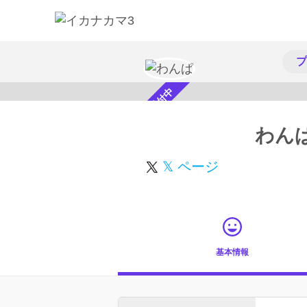
プ
スカウト受付中
わん
𝕏 ページ
基本情報