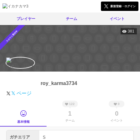
新規登録・ログイン
プレイヤー
チーム
イベント
381
スカウト受付中
roy_karma3734
𝕏 ページ
122
0
1
0
チーム
イベント
基本情報
ガチエリア
S