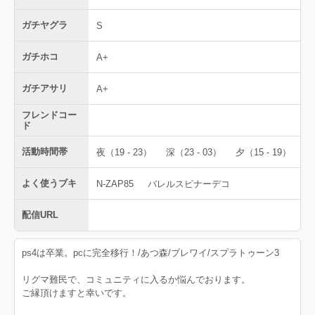
ガチヤグラ
S
ガチホコ
A+
ガチアサリ
A+
フレンドコー
ド
活動時間帯
夜（19 - 23）
深（23 - 03）
夕（15 - 19）
よく使うブキ
N-ZAP85
バレルスピナーデコ
配信URL
ps4は卒業。pcに完全移行！/あつ森/ブレワイ/スプラトゥーン3
リグマ難民で、コミュニティに入るか悩んでおります。
ご縁頂けますと幸いです。