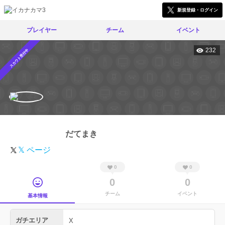
新規登録・ログイン
プレイヤー
チーム
イベント
232
スカウト受付中
だてまき
𝕏 ページ
0
0
0
0
チーム
イベント
基本情報
ガチエリア
X