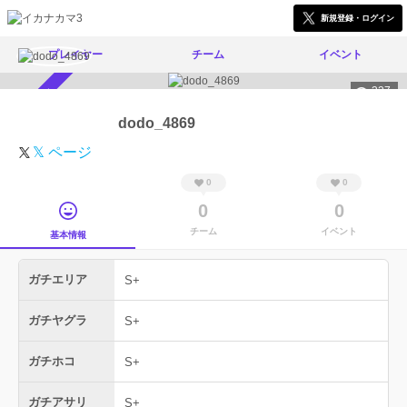
新規登録・ログイン
プレイヤー
チーム
イベント
327
スカウト受付中
dodo_4869
𝕏 ページ
0
0
0
0
チーム
イベント
基本情報
ガチエリア
S+
ガチヤグラ
S+
ガチホコ
S+
ガチアサリ
S+