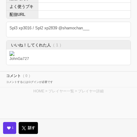
よく使うブキ
配信URL
Spl3 xp3016 / Spl2 xp2839 @shamochan___
いいね！してくれた人
（ 1 ）
コメント
（ 0 ）
コメントするにはログインが必要です
HOME
>
プレイヤー一覧
> プレイヤー詳細
話す
1