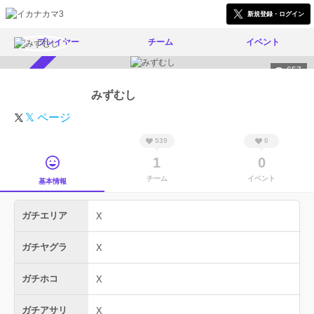
新規登録・ログイン
プレイヤー
チーム
イベント
657
スカウト受付中
みずむし
𝕏 ページ
539
0
1
0
チーム
イベント
基本情報
ガチエリア
X
ガチヤグラ
X
ガチホコ
X
ガチアサリ
X