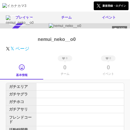
新規登録・ログイン
プレイヤー
チーム
イベント
189
スカウト受付中
nemui_neko__o0
𝕏 ページ
0
0
0
0
チーム
イベント
基本情報
ガチエリア
ガチヤグラ
ガチホコ
ガチアサリ
フレンドコー
ド
活動時間帯