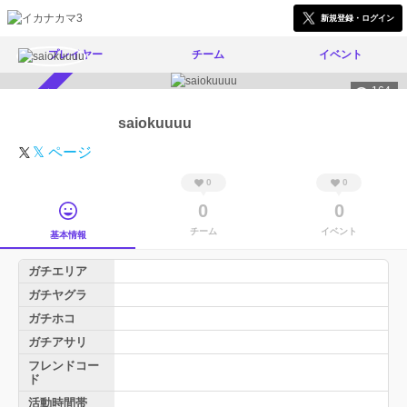
新規登録・ログイン
プレイヤー
チーム
イベント
164
スカウト受付中
saiokuuuu
𝕏 ページ
0
0
0
0
チーム
イベント
基本情報
ガチエリア
ガチヤグラ
ガチホコ
ガチアサリ
フレンドコー
ド
活動時間帯