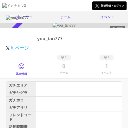
新規登録・ログイン
プレイヤー
チーム
イベント
309
スカウト受付中
you_tan777
𝕏 ページ
0
1
0
1
チーム
イベント
基本情報
ガチエリア
ガチヤグラ
ガチホコ
ガチアサリ
フレンドコー
ド
活動時間帯