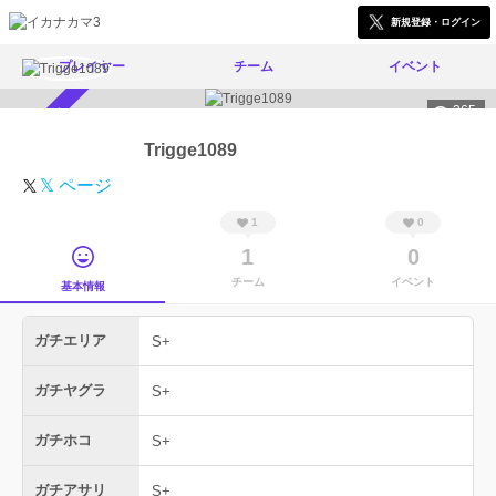
新規登録・ログイン
プレイヤー
チーム
イベント
365
スカウト受付中
Trigge1089
𝕏 ページ
1
0
1
0
チーム
イベント
基本情報
ガチエリア
S+
ガチヤグラ
S+
ガチホコ
S+
ガチアサリ
S+