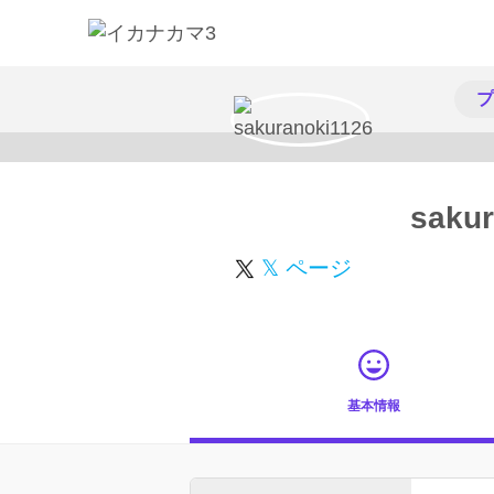
プ
sakur
𝕏 ページ
基本情報