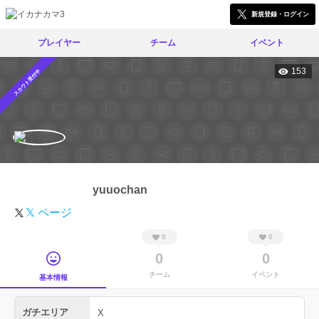
新規登録・ログイン
プレイヤー
チーム
イベント
153
スカウト受付中
yuuochan
𝕏 ページ
0
0
0
0
チーム
イベント
基本情報
ガチエリア
X