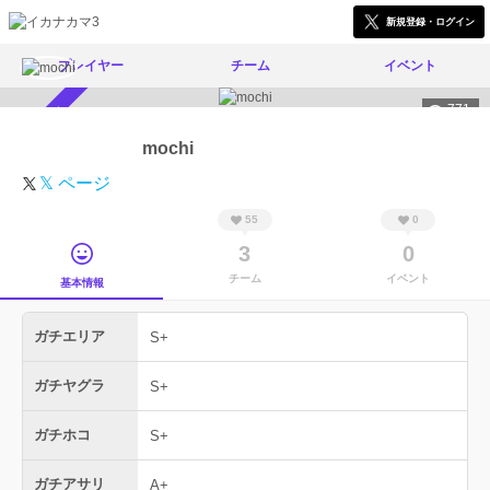
新規登録・ログイン
プレイヤー
チーム
イベント
771
スカウト受付中
mochi
𝕏 ページ
55
0
3
0
チーム
イベント
基本情報
ガチエリア
S+
ガチヤグラ
S+
ガチホコ
S+
ガチアサリ
A+