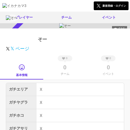
新規登録・ログイン
プレイヤー
チーム
イベント
516
スカウト受付中
そー
𝕏 ページ
0
0
0
0
チーム
イベント
基本情報
ガチエリア
X
ガチヤグラ
X
ガチホコ
X
ガチアサリ
X