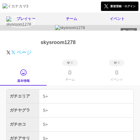
新規登録・ログイン
プレイヤー
チーム
イベント
439
skysroom1278
𝕏 ページ
0
0
0
0
チーム
イベント
基本情報
ガチエリア
S+
ガチヤグラ
S+
ガチホコ
S+
ガチアサリ
S+