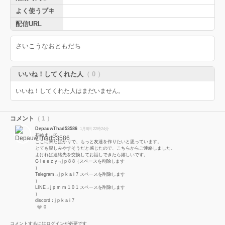
よく使うブキ
配信URL
さいこうなおともだち
いいね！してくれた人
（ 0 ）
いいね！してくれた人はまだいません。
コメント
（ 1 ）
DepauwThad53586
1月8日 22時24分
初めまして。
ここに来たばかりで、もっと友達を作りたいと思っています。
とても親しみやすそうだと感じたので、こちらからご連絡しました。
よければ連絡先を交換してお話しできたら嬉しいです。
G l e e z y→j p 8 8（スペースを削除します
）
Telegram→j p k a i 7 スペースを削除します
）
LINE→j p m m 1 0 1 スペースを削除します
）
discord：j p k a i 7
0
コメントするにはログインが必要です