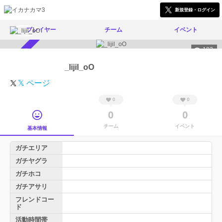
新規登録・ログイン
プレイヤー
チーム
イベント
183
スカウト受付中
_lijil_oO
𝕏 ページ
0
0
0
0
チーム
イベント
基本情報
ガチエリア
ガチヤグラ
ガチホコ
ガチアサリ
フレンドコー
ド
活動時間帯