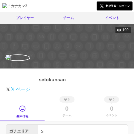
新規登録・ログイン
プレイヤー
チーム
イベント
190
setokunsan
𝕏 ページ
0
0
0
0
チーム
イベント
基本情報
ガチエリア
S