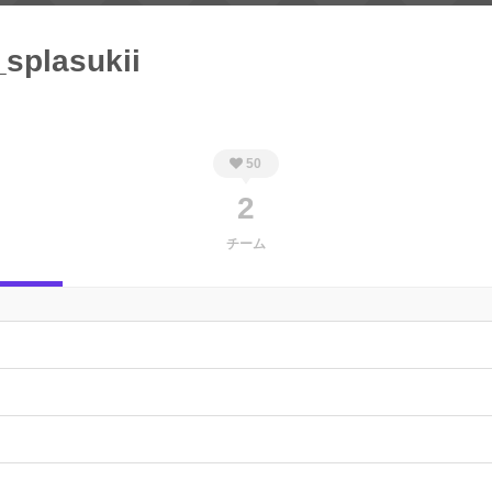
splasukii
50
2
チーム