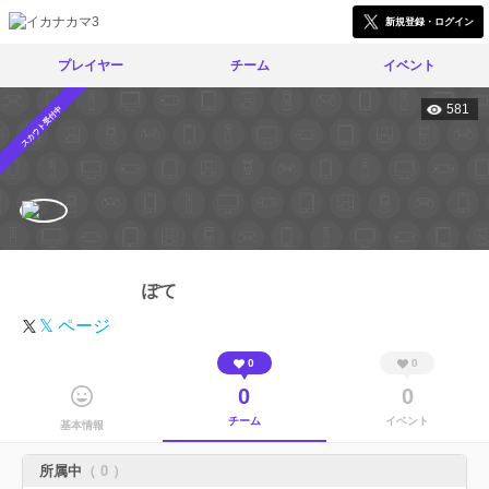
新規登録・ログイン
プレイヤー
チーム
イベント
581
スカウト受付中
ぽて
𝕏 ページ
0
0
0
0
チーム
イベント
基本情報
所属中
（ 0 ）