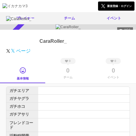
新規登録・ログイン
プレイヤー
チーム
イベント
156
スカウト受付中
CaraRoller_
𝕏 ページ
0
0
0
0
チーム
イベント
基本情報
ガチエリア
ガチヤグラ
ガチホコ
ガチアサリ
フレンドコー
ド
活動時間帯