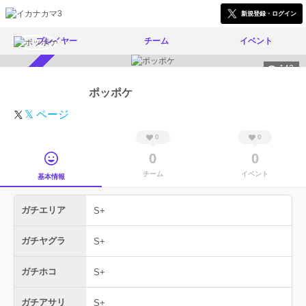
新規登録・ログイン
プレイヤー
チーム
イベント
142
スカウト受付中
ポッポケ
𝕏 ページ
0
0
0
0
チーム
イベント
基本情報
ガチエリア
S+
ガチヤグラ
S+
ガチホコ
S+
ガチアサリ
S+