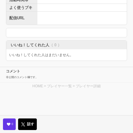
よく使うブキ
配信URL
いいね！してくれた人
（ 0 ）
いいね！してくれた人はまだいません。
コメント
非公開のコメント欄です。
HOME
>
プレイヤー一覧
> プレイヤー詳細
話す
0