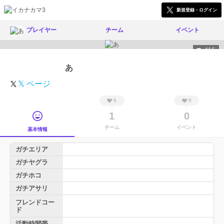
新規登録・ログイン
プレイヤー
チーム
イベント
416
あ
𝕏 ページ
6
0
1
0
チーム
イベント
基本情報
ガチエリア
ガチヤグラ
ガチホコ
ガチアサリ
フレンドコー
ド
活動時間帯