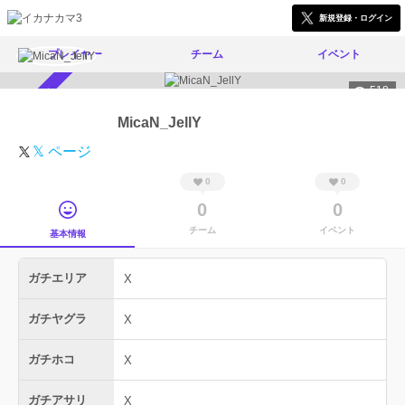
新規登録・ログイン
プレイヤー
チーム
イベント
518
スカウト受付中
MicaN_JellY
𝕏 ページ
0
0
0
0
チーム
イベント
基本情報
ガチエリア
X
ガチヤグラ
X
ガチホコ
X
ガチアサリ
X