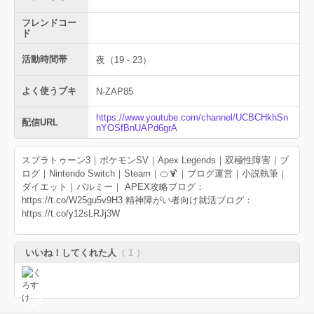
フレンドコー
ド
活動時間帯
夜（19 - 23）
よく使うブキ
N-ZAP85
https://www.youtube.com/channel/UCBCHkhSn
配信URL
nYOSfBnUAPd6grA
スプラトゥーン3｜ポケモンSV｜Apex Legends｜双極性障害｜ブ
ログ｜Nintendo Switch｜Steam｜🍊🍹｜ブログ運営｜小説執筆｜
ダイエット｜パルミー｜ APEX攻略ブログ：
https://t.co/W25gu5v9H3 精神障がい者向け就活ブログ：
https://t.co/y12sLRJj3W
いいね！してくれた人
（ 1 ）