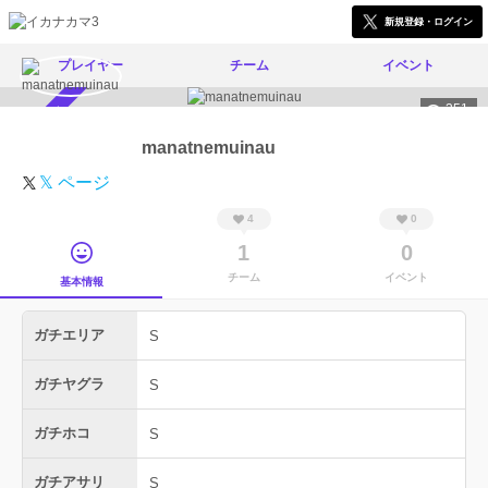
新規登録・ログイン
プレイヤー
チーム
イベント
351
スカウト受付中
manatnemuinau
𝕏 ページ
4
0
1
0
チーム
イベント
基本情報
ガチエリア
S
ガチヤグラ
S
ガチホコ
S
ガチアサリ
S