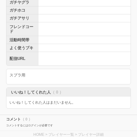
ガチヤグラ
ガチホコ
ガチアサリ
フレンドコー
ド
活動時間帯
よく使うブキ
配信URL
スプラ用
いいね！してくれた人
（ 0 ）
いいね！してくれた人はまだいません。
コメント
（ 0 ）
コメントするにはログインが必要です
HOME
>
プレイヤー一覧
> プレイヤー詳細