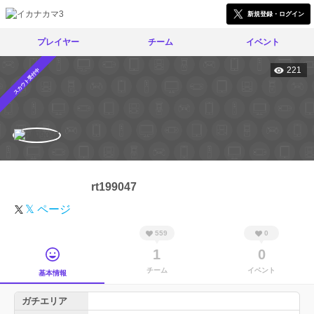
新規登録・ログイン
プレイヤー
チーム
イベント
221
スカウト受付中
rt199047
𝕏 ページ
559
0
1
0
チーム
イベント
基本情報
ガチエリア