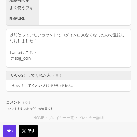
よく使うブキ
配信URL
以前使っていたアカウントでログイン出来なくなったので登録し
なおしました！
Twitterはこちら
@sog_odin
いいね！してくれた人
（ 0 ）
いいね！してくれた人はまだいません。
コメント
（ 0 ）
コメントするにはログインが必要です
HOME
>
プレイヤー一覧
> プレイヤー詳細
話す
0