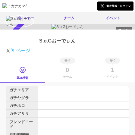
新規登録・ログイン
プレイヤー
チーム
イベント
240
スカウト受付中
S.o.Gおーでぃん
𝕏 ページ
0
0
0
1
チーム
イベント
基本情報
ガチエリア
ガチヤグラ
ガチホコ
ガチアサリ
フレンドコー
ド
活動時間帯