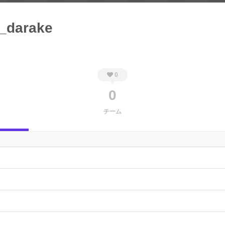
_darake
0
0
チーム