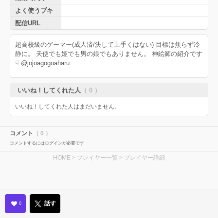
よく使うブキ
配信URL
超高校級のゲーマー(成人済/決して上手くはない) 目標は焦らず冷
静に。 天使でも姫でも男の娘でもありません。 神絵師の紹介です
☟ @jojoagogoaharu
いいね！してくれた人
（ 0 ）
いいね！してくれた人はまだいません。
コメント
（ 0 ）
コメントするにはログインが必要です
HOME
>
プレイヤー一覧
> プレイヤー詳細
話す
0