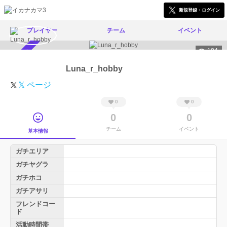
新規登録・ログイン
プレイヤー
チーム
イベント
184
スカウト受付中
Luna_r_hobby
𝕏 ページ
0
0
0
0
チーム
イベント
基本情報
ガチエリア
ガチヤグラ
ガチホコ
ガチアサリ
フレンドコー
ド
活動時間帯