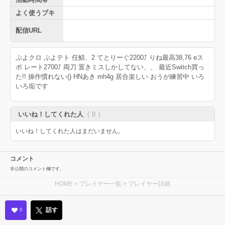
よく使うブキ
配信URL
ぷよクロ ぷよテト 任鯖、2 てとりーぐ2200⤴︎︎︎ りね最高38,76 eス
ポ レート2700⤴︎︎︎ 両刀 置きミスしかしてない、、 最近Switch買っ
た!! 操作慣れない() HNあき mh4g 居合楽しい おうが練習中 いろ
いろ垢です
いいね！してくれた人
（ 0 ）
いいね！してくれた人はまだいません。
コメント
非公開のコメント欄です。
HOME
>
プレイヤー一覧
> プレイヤー詳細
話す
0