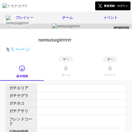
新規登録・ログイン
プレイヤー
チーム
イベント
150
nemusugirrrrrr
𝕏 ページ
0
0
0
0
チーム
イベント
基本情報
ガチエリア
ガチヤグラ
ガチホコ
ガチアサリ
フレンドコー
ド
活動時間帯