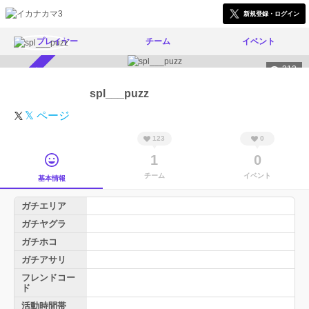
新規登録・ログイン
プレイヤー
チーム
イベント
312
スカウト受付中
spl___puzz
𝕏 ページ
123
0
1
0
チーム
イベント
基本情報
ガチエリア
ガチヤグラ
ガチホコ
ガチアサリ
フレンドコー
ド
活動時間帯