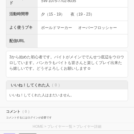
SW-1075-7702-8035
ド
活動時間帯
夕（15 - 19）
夜（19 - 23）
よく使うブキ
ボールドマーカー
オーバーフロッシャー
配信URL
3から始めた初心者です。バイトがメインででんせつ底辺をウロウ
ロしています。バンカラもバイトも皆さんと楽しくプレイ出来た
ら嬉しいです。どうぞよろしくお願いします☺️
いいね！してくれた人
（ 0 ）
いいね！してくれた人はまだいません。
コメント
（ 0 ）
コメントするにはログインが必要です
HOME
>
プレイヤー一覧
> プレイヤー詳細