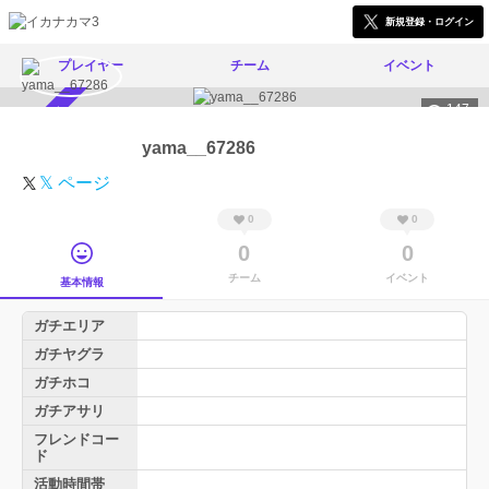
新規登録・ログイン
プレイヤー
チーム
イベント
147
スカウト受付中
yama__67286
𝕏 ページ
0
0
0
0
チーム
イベント
基本情報
ガチエリア
ガチヤグラ
ガチホコ
ガチアサリ
フレンドコー
ド
活動時間帯